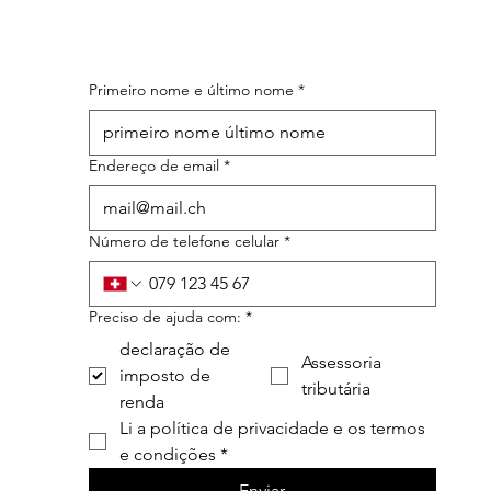
Primeiro nome e último nome
*
Endereço de email
*
Número de telefone celular
*
Preciso de ajuda com:
*
declaração de
Assessoria
imposto de
tributária
renda
Li a política de privacidade e os termos 
e condições
*
Enviar