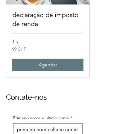
declaração de imposto
de renda
1 h
99
99 CHF
francos
suíços
Agendar
Contate-nos
Primeiro nome e último nome
*