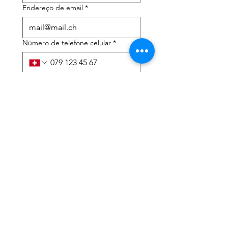
Endereço de email
*
Número de telefone celular
*
Preciso de ajuda com:
*
declaração de imposto de
renda
Assessoria tributária
Li a política de privacidade 
e os termos e condições
*
Enviar