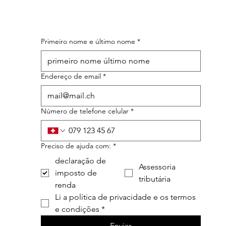
Primeiro nome e último nome
*
Endereço de email
*
Número de telefone celular
*
Preciso de ajuda com:
*
declaração de
Assessoria
imposto de
tributária
renda
Li a política de privacidade e os termos 
e condições
*
Enviar