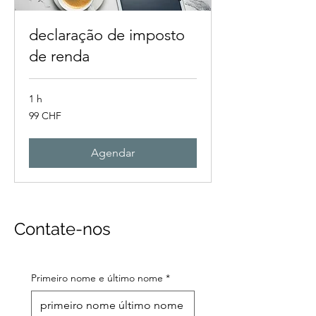
declaração de imposto
de renda
1 h
99
99 CHF
francos
suíços
Agendar
Contate-nos
Primeiro nome e último nome
*