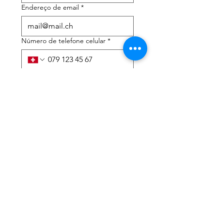
Endereço de email
*
Número de telefone celular
*
Preciso de ajuda com:
*
declaração de imposto de
renda
Assessoria tributária
Li a política de privacidade 
e os termos e condições
*
Enviar