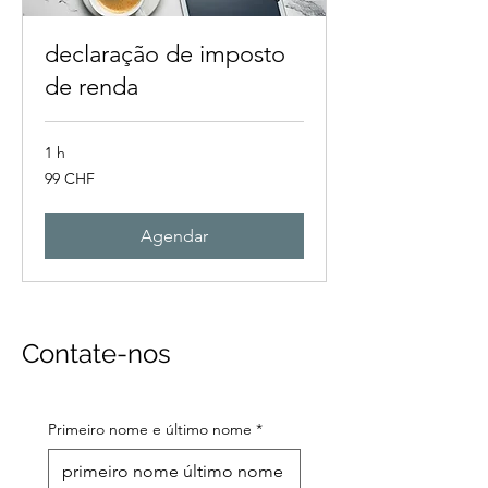
declaração de imposto
de renda
1 h
99
99 CHF
francos
suíços
Agendar
Contate-nos
Primeiro nome e último nome
*