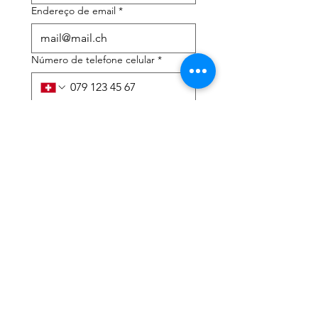
Endereço de email
*
Número de telefone celular
*
Preciso de ajuda com:
*
declaração de imposto de
renda
Assessoria tributária
Li a política de privacidade 
e os termos e condições
*
Enviar