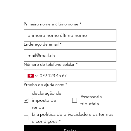
Primeiro nome e último nome
*
Endereço de email
*
Número de telefone celular
*
Preciso de ajuda com:
*
declaração de
Assessoria
imposto de
tributária
renda
Li a política de privacidade e os termos 
e condições
*
Enviar