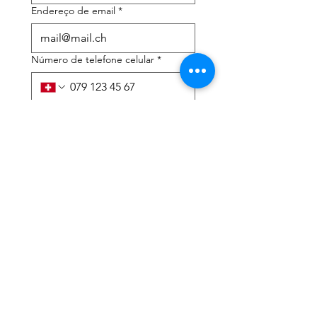
Endereço de email
*
Número de telefone celular
*
Preciso de ajuda com:
*
declaração de imposto de
renda
Assessoria tributária
Li a política de privacidade 
e os termos e condições
*
Enviar