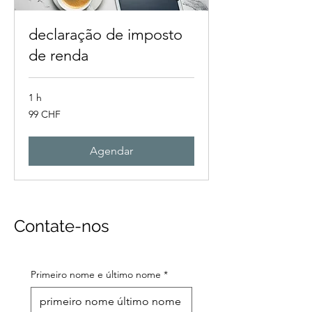
declaração de imposto
de renda
1 h
99
99 CHF
francos
suíços
Agendar
Contate-nos
Primeiro nome e último nome
*