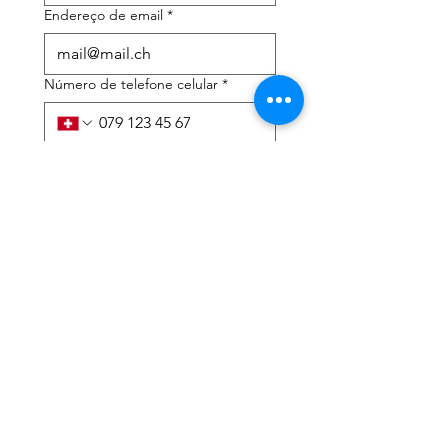
Endereço de email
*
Número de telefone celular
*
Preciso de ajuda com:
*
declaração de imposto de
renda
Assessoria tributária
Li a política de privacidade 
e os termos e condições
*
Enviar