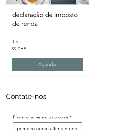
declaração de imposto
de renda
1 h
99
99 CHF
francos
suíços
Agendar
Contate-nos
Primeiro nome e último nome
*