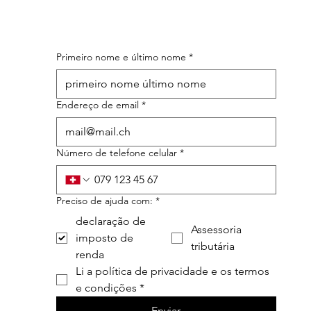
Primeiro nome e último nome
*
Endereço de email
*
Número de telefone celular
*
Preciso de ajuda com:
*
declaração de
Assessoria
imposto de
tributária
renda
Li a política de privacidade e os termos 
e condições
*
Enviar