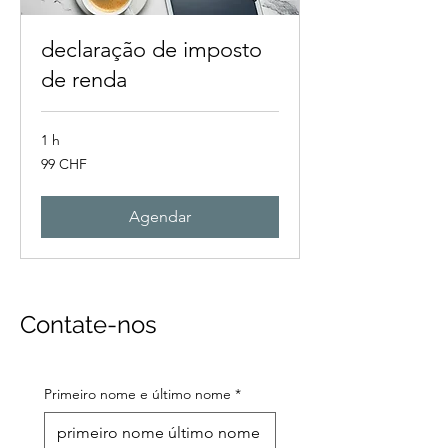
declaração de imposto
de renda
1 h
99
99 CHF
francos
suíços
Agendar
Contate-nos
Primeiro nome e último nome
*