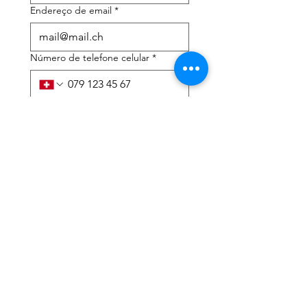
Endereço de email
*
Número de telefone celular
*
Preciso de ajuda com:
*
declaração de imposto de
renda
Assessoria tributária
Li a política de privacidade 
e os termos e condições
*
Enviar