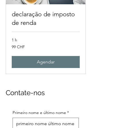
declaração de imposto
de renda
1 h
99
99 CHF
francos
suíços
Agendar
Contate-nos
Primeiro nome e último nome
*