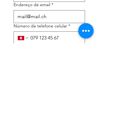
Endereço de email
*
Número de telefone celular
*
Preciso de ajuda com:
*
declaração de imposto de
renda
Assessoria tributária
Li a política de privacidade 
e os termos e condições
*
Enviar