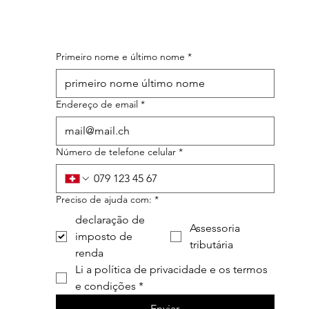
Primeiro nome e último nome
*
Endereço de email
*
Número de telefone celular
*
Preciso de ajuda com:
*
declaração de
Assessoria
imposto de
tributária
renda
Li a política de privacidade e os termos 
e condições
*
Enviar