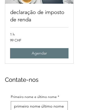
declaração de imposto
de renda
1 h
99
99 CHF
francos
suíços
Agendar
Contate-nos
Primeiro nome e último nome
*