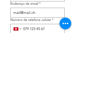
Endereço de email
*
Número de telefone celular
*
Preciso de ajuda com:
*
declaração de imposto de
renda
Assessoria tributária
Li a política de privacidade 
e os termos e condições
*
Enviar