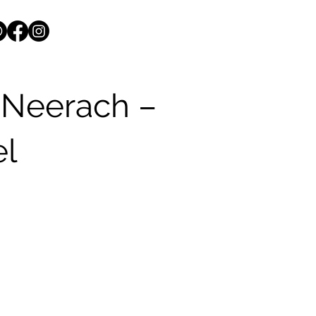
 Neerach –
el