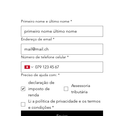
Primeiro nome e último nome
*
Endereço de email
*
Número de telefone celular
*
Preciso de ajuda com:
*
declaração de
Assessoria
imposto de
tributária
renda
Li a política de privacidade e os termos 
e condições
*
Enviar