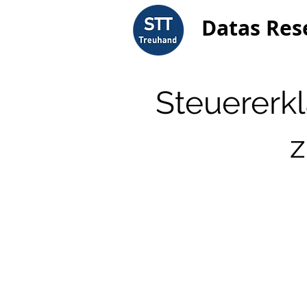
Datas Res
Steuererk
z