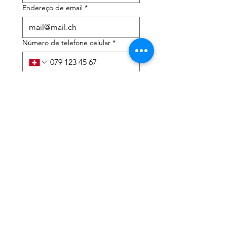
Endereço de email
*
Número de telefone celular
*
Preciso de ajuda com:
*
declaração de imposto de
renda
Assessoria tributária
Li a política de privacidade 
e os termos e condições
*
Enviar