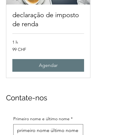
declaração de imposto
de renda
1 h
99
99 CHF
francos
suíços
Agendar
Contate-nos
Primeiro nome e último nome
*