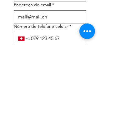
Endereço de email
*
Número de telefone celular
*
Preciso de ajuda com:
*
declaração de imposto de
renda
Assessoria tributária
Li a política de privacidade 
e os termos e condições
*
Enviar