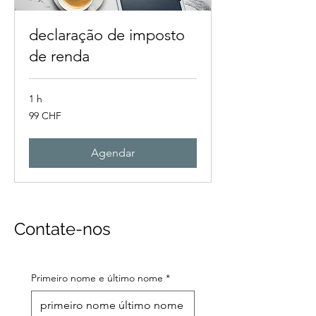
declaração de imposto
de renda
1 h
99
99 CHF
francos
suíços
Agendar
Contate-nos
Primeiro nome e último nome
*