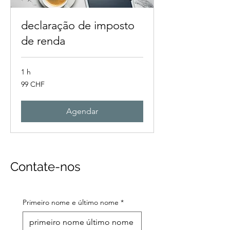
declaração de imposto
de renda
1 h
99
99 CHF
francos
suíços
Agendar
Contate-nos
Primeiro nome e último nome
*