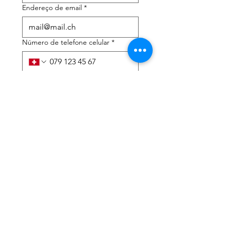
Endereço de email
*
Número de telefone celular
*
Preciso de ajuda com:
*
declaração de imposto de
renda
Assessoria tributária
Li a política de privacidade 
e os termos e condições
*
Enviar