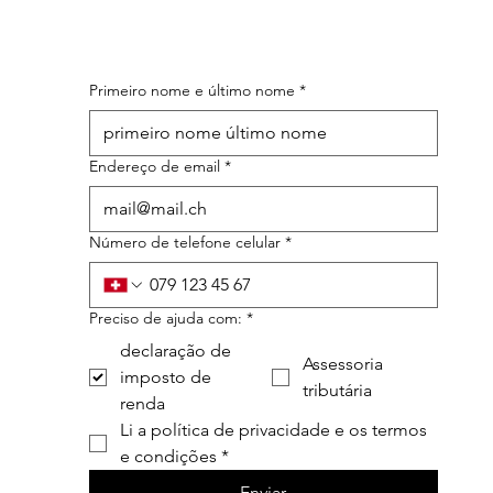
Primeiro nome e último nome
*
Endereço de email
*
Número de telefone celular
*
Preciso de ajuda com:
*
declaração de
Assessoria
imposto de
tributária
renda
Li a política de privacidade e os termos 
e condições
*
Enviar