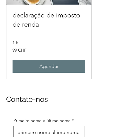
declaração de imposto
de renda
1 h
99
99 CHF
francos
suíços
Agendar
Contate-nos
Primeiro nome e último nome
*