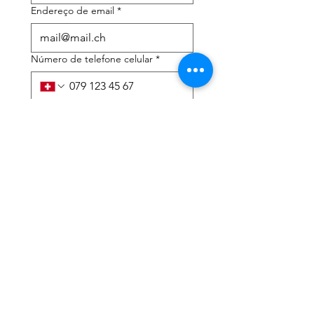
Endereço de email
*
Número de telefone celular
*
Preciso de ajuda com:
*
declaração de imposto de
renda
Assessoria tributária
Li a política de privacidade 
e os termos e condições
*
Enviar