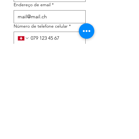
Endereço de email
*
Número de telefone celular
*
Preciso de ajuda com:
*
declaração de imposto de
renda
Assessoria tributária
Li a política de privacidade 
e os termos e condições
*
Enviar