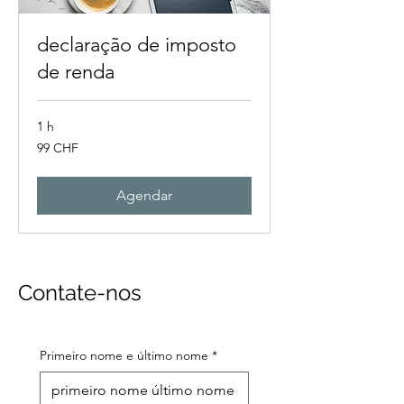
declaração de imposto
de renda
1 h
99
99 CHF
francos
suíços
Agendar
Contate-nos
Primeiro nome e último nome
*