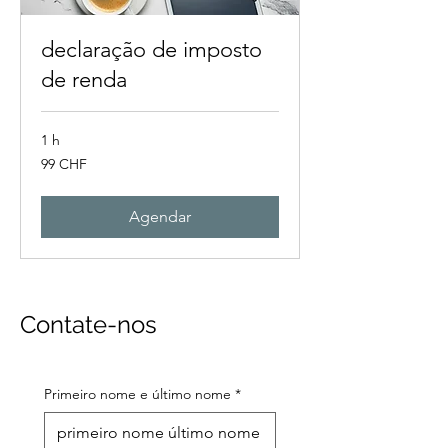
declaração de imposto
de renda
1 h
99
99 CHF
francos
suíços
Agendar
Contate-nos
Primeiro nome e último nome
*