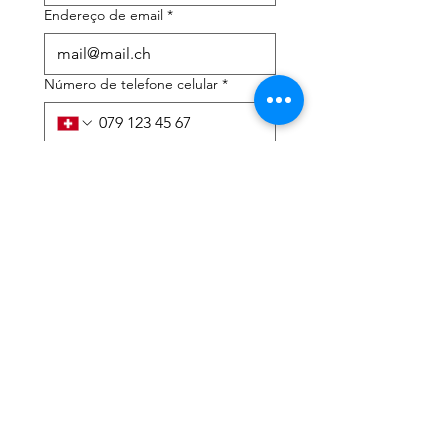
Endereço de email
*
Número de telefone celular
*
Preciso de ajuda com:
*
declaração de imposto de
renda
Assessoria tributária
Li a política de privacidade 
e os termos e condições
*
Enviar