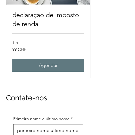
declaração de imposto
de renda
1 h
99
99 CHF
francos
suíços
Agendar
Contate-nos
Primeiro nome e último nome
*