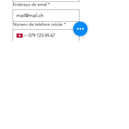
Endereço de email
*
Número de telefone celular
*
Preciso de ajuda com:
*
declaração de imposto de
renda
Assessoria tributária
Li a política de privacidade 
e os termos e condições
*
Enviar