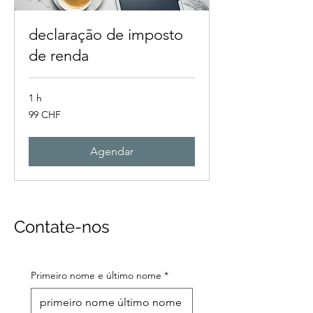
declaração de imposto
de renda
1 h
99
99 CHF
francos
suíços
Agendar
Contate-nos
Primeiro nome e último nome
*