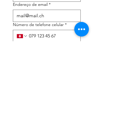
Endereço de email
*
Número de telefone celular
*
Preciso de ajuda com:
*
declaração de imposto de
renda
Assessoria tributária
Li a política de privacidade 
e os termos e condições
*
Enviar