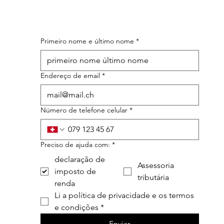
Primeiro nome e último nome
*
Endereço de email
*
Número de telefone celular
*
Preciso de ajuda com:
*
declaração de
Assessoria
imposto de
tributária
renda
Li a política de privacidade e os termos 
e condições
*
Enviar