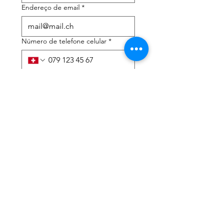
Endereço de email
*
Número de telefone celular
*
Preciso de ajuda com:
*
declaração de imposto de
renda
Assessoria tributária
Li a política de privacidade 
e os termos e condições
*
Enviar