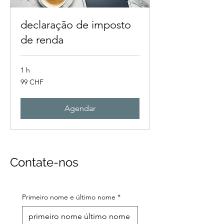
declaração de imposto
de renda
1 h
99
99 CHF
francos
suíços
Agendar
Contate-nos
Primeiro nome e último nome
*