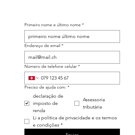
Primeiro nome e último nome
*
Endereço de email
*
Número de telefone celular
*
Preciso de ajuda com:
*
declaração de
Assessoria
imposto de
tributária
renda
Li a política de privacidade e os termos 
e condições
*
Enviar