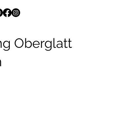
ng Oberglatt
h