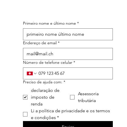
Primeiro nome e último nome
*
Endereço de email
*
Número de telefone celular
*
Preciso de ajuda com:
*
declaração de
Assessoria
imposto de
tributária
renda
Li a política de privacidade e os termos 
e condições
*
Enviar