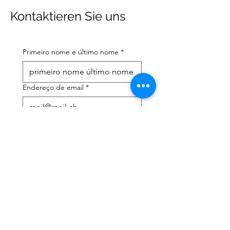
Kontaktieren Sie uns
Primeiro nome e último nome
*
Endereço de email
*
Número de telefone celular
*
Preciso de ajuda com:
*
declaração de imposto de
renda
Assessoria tributária
Li a política de privacidade 
e os termos e condições
*