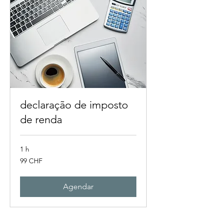
declaração de imposto
de renda
1 h
99
99 CHF
francos
suíços
Agendar