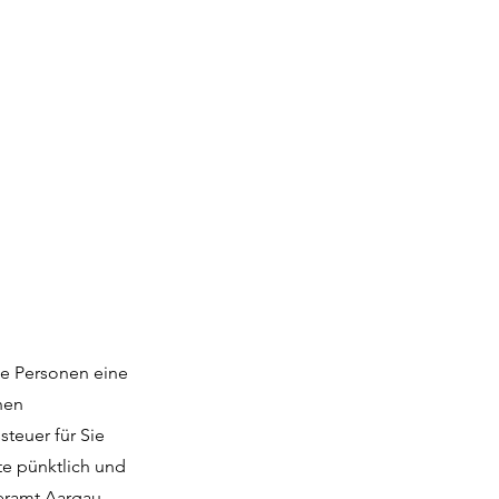
le Personen eine
nen
teuer für Sie
te pünktlich und
eramt Aargau