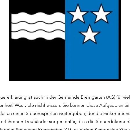
teuererklärung ist auch in der Gemeinde Bremgarten (AG) für vie
enheit. Was viele nicht wissen: Sie können diese Aufgabe an ei
der an einen Steuerexperten weitergeben, der die Einkommenss
e erfahrenen Treuhänder sorgen dafür, dass die Steuerdokumen
llt beim Steueramt Bremgarten (AG) bzw. dem Kantonalen Steu