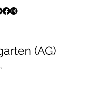
arten (AG)
n