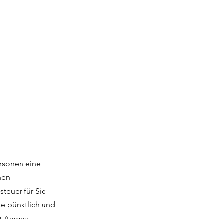
ersonen eine
nen
teuer für Sie
te pünktlich und
t Aargau