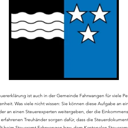
teuererklärung ist auch in der Gemeinde Fahrwangen für viele P
enheit. Was viele nicht wissen: Sie können diese Aufgabe an ei
der an einen Steuerexperten weitergeben, der die Einkommenss
e erfahrenen Treuhänder sorgen dafür, dass die Steuerdokumen
üllt beim Steueramt Fahrwangen bzw. dem Kantonalen Steueram