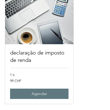
declaração de imposto
de renda
1 h
99
99 CHF
francos
suíços
Agendar