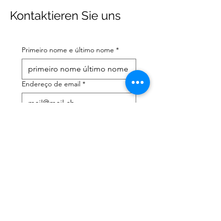
Kontaktieren Sie uns
Primeiro nome e último nome
*
Endereço de email
*
Número de telefone celular
*
Preciso de ajuda com:
*
declaração de imposto de
renda
Assessoria tributária
Li a política de privacidade 
e os termos e condições
*