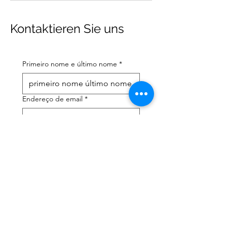
Kontaktieren Sie uns
Primeiro nome e último nome
*
Endereço de email
*
Número de telefone celular
*
Preciso de ajuda com:
*
declaração de imposto de
renda
Assessoria tributária
Li a política de privacidade 