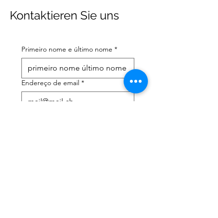
Kontaktieren Sie uns
Primeiro nome e último nome
*
Endereço de email
*
Número de telefone celular
*
Preciso de ajuda com:
*
declaração de imposto de
renda
Assessoria tributária
Li a política de privacidade 
e os termos e condições
*