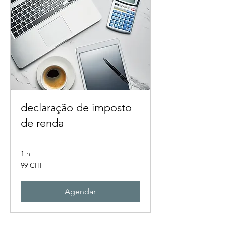
declaração de imposto
de renda
1 h
99
99 CHF
francos
suíços
Agendar