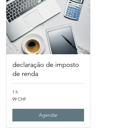
declaração de imposto
de renda
1 h
99
99 CHF
francos
suíços
Agendar