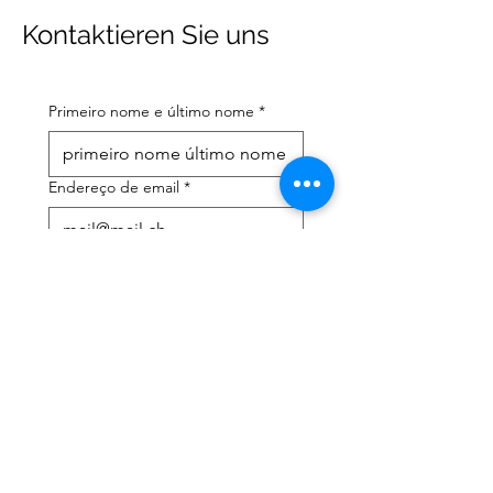
Kontaktieren Sie uns
Primeiro nome e último nome
*
Endereço de email
*
Número de telefone celular
*
Preciso de ajuda com:
*
declaração de imposto de
renda
Assessoria tributária
Li a política de privacidade 
e os termos e condições
*