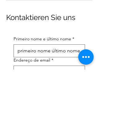
Kontaktieren Sie uns
Primeiro nome e último nome
*
Endereço de email
*
Número de telefone celular
*
Preciso de ajuda com:
*
declaração de imposto de
renda
Assessoria tributária
Li a política de privacidade 