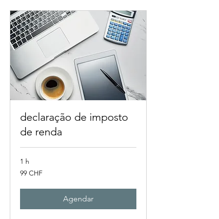
declaração de imposto
de renda
1 h
99
99 CHF
francos
suíços
Agendar