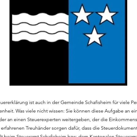
euererklärung ist auch in der Gemeinde Schafisheim für viele P
enheit. Was viele nicht wissen: Sie können diese Aufgabe an ei
der an einen Steuerexperten weitergeben, der die Einkommenss
e erfahrenen Treuhänder sorgen dafür, dass die Steuerdokumen
llt beim Steueramt Schafisheim bzw. dem Kantonalen Steueram