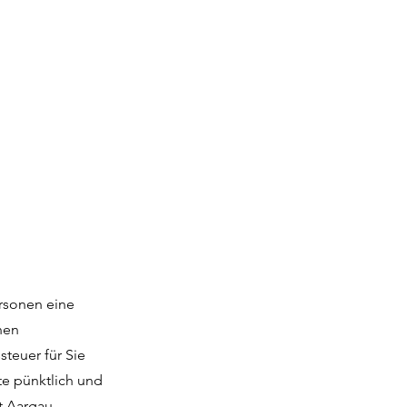
ersonen eine
nen
teuer für Sie
te pünktlich und
t Aargau