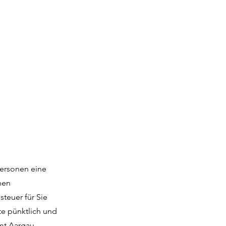
Personen eine
nen
teuer für Sie
te pünktlich und
mt Aargau