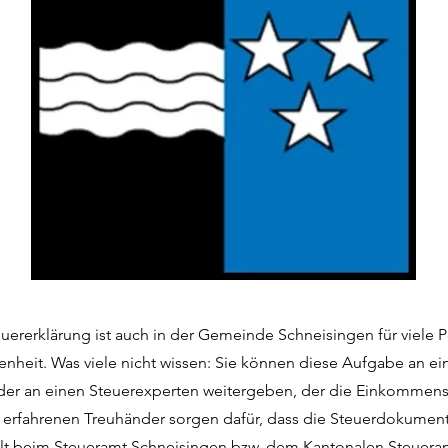
teuererklärung ist auch in der Gemeinde Schneisingen für viele 
enheit. Was viele nicht wissen: Sie können diese Aufgabe an ei
der an einen Steuerexperten weitergeben, der die Einkommenss
e erfahrenen Treuhänder sorgen dafür, dass die Steuerdokumen
llt beim Steueramt Schneisingen bzw. dem Kantonalen Steuera