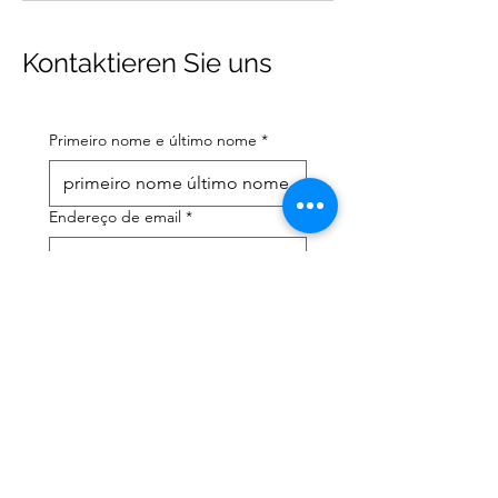
Kontaktieren Sie uns
Primeiro nome e último nome
*
Endereço de email
*
Número de telefone celular
*
Preciso de ajuda com:
*
declaração de imposto de
renda
Assessoria tributária
Li a política de privacidade 