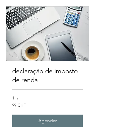
declaração de imposto
de renda
1 h
99
99 CHF
francos
suíços
Agendar