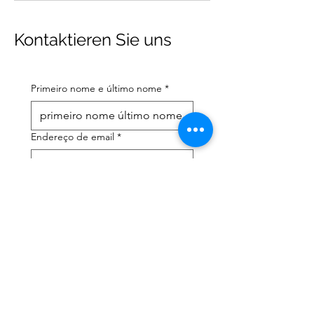
Kontaktieren Sie uns
Primeiro nome e último nome
*
Endereço de email
*
Número de telefone celular
*
Preciso de ajuda com:
*
declaração de imposto de
renda
Assessoria tributária
Li a política de privacidade 