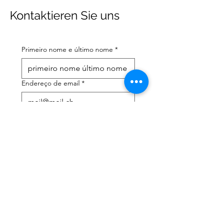
Kontaktieren Sie uns
Primeiro nome e último nome
*
Endereço de email
*
Número de telefone celular
*
Preciso de ajuda com:
*
declaração de imposto de
renda
Assessoria tributária
Li a política de privacidade 
e os termos e condições
*