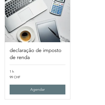
declaração de imposto
de renda
1 h
99
99 CHF
francos
suíços
Agendar