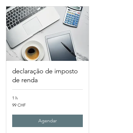
declaração de imposto
de renda
1 h
99
99 CHF
francos
suíços
Agendar