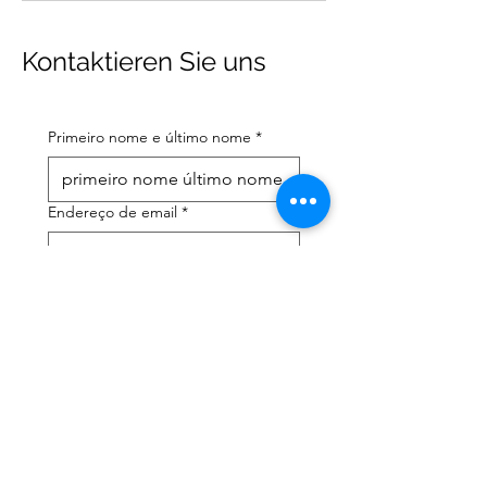
Kontaktieren Sie uns
Primeiro nome e último nome
*
Endereço de email
*
Número de telefone celular
*
Preciso de ajuda com:
*
declaração de imposto de
renda
Assessoria tributária
Li a política de privacidade 