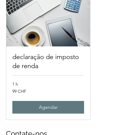
declaração de imposto
de renda
1 h
99
99 CHF
francos
suíços
Agendar
Contate-nos