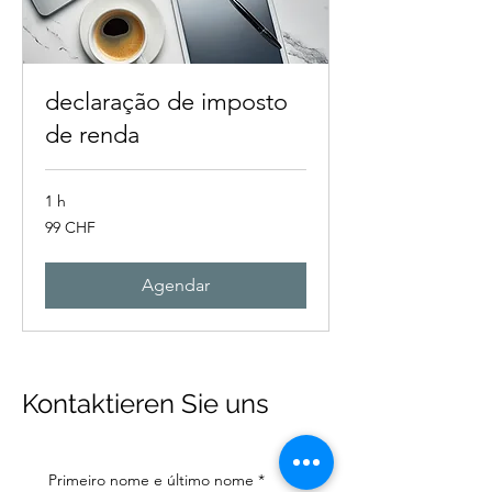
declaração de imposto
de renda
1 h
99
99 CHF
francos
suíços
Agendar
Kontaktieren Sie uns
Primeiro nome e último nome
*