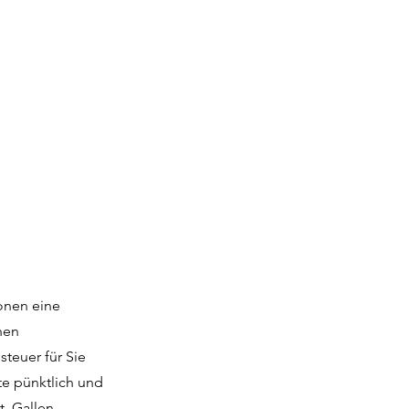
sonen eine
nen
teuer für Sie
te pünktlich und
. Gallen