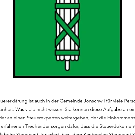
euererklärung ist auch in der Gemeinde Jonschwil für viele Per
enheit. Was viele nicht wissen: Sie können diese Aufgabe an ei
der an einen Steuerexperten weitergeben, der die Einkommenss
e erfahrenen Treuhänder sorgen dafür, dass die Steuerdokumen
llt beim Steueramt Jonschwil bzw. dem Kantonalen Steueramt St