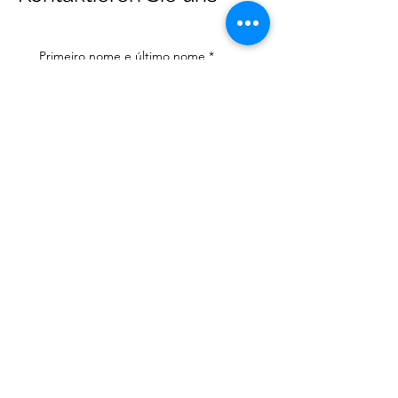
Primeiro nome e último nome
*
Endereço de email
*
Número de telefone celular
*
Preciso de ajuda com:
*
declaração de imposto de
renda
Assessoria tributária
Li a política de privacidade 
e os termos e condições
*
Enviar