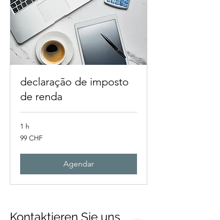
declaração de imposto
de renda
1 h
99
99 CHF
francos
suíços
Agendar
Kontaktieren Sie uns