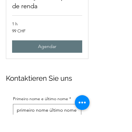
de renda
1 h
99
99 CHF
francos
suíços
Agendar
Kontaktieren Sie uns
Primeiro nome e último nome
*
Endereço de email
*