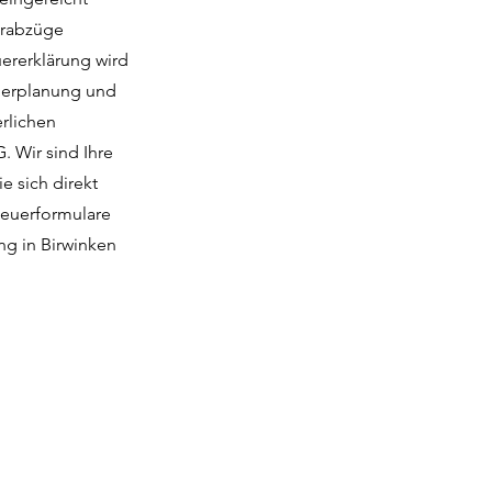
uerabzüge
uererklärung wird
euerplanung und
erlichen
 Wir sind Ihre
e sich direkt
teuerformulare
ng in Birwinken