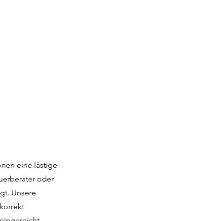
onen eine lästige
uerberater oder
gt. Unsere
korrekt
eingereicht