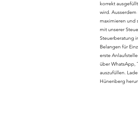
korrekt ausgefül
wird. Ausserdem s
maximieren und so
mit unserer Steue
Steuerberatung in
Belangen für Ein
erste Anlaufstell
über WhatsApp, T
auszufüllen. Lade
Hünenberg herun