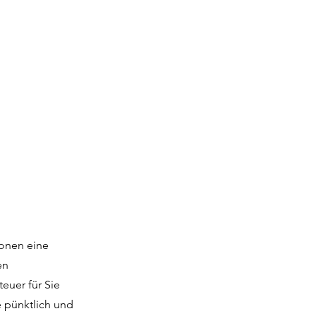
sonen eine
en
euer für Sie
 pünktlich und