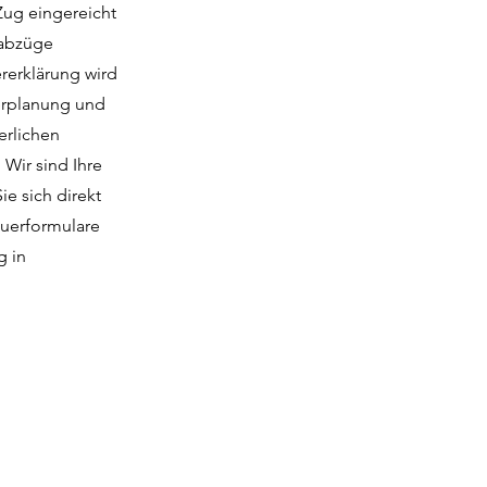
Zug eingereicht
rabzüge
rerklärung wird
uerplanung und
erlichen
Wir sind Ihre
ie sich direkt
euerformulare
g in