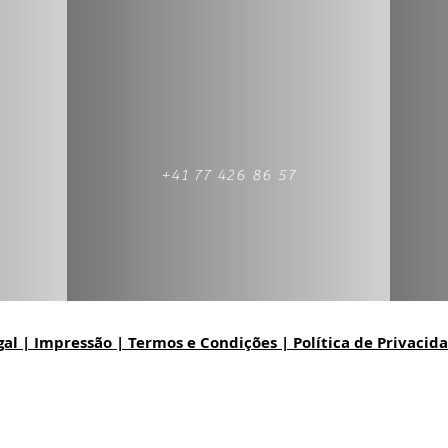
+41 77 426 86 57
gal | Impressão | Termos e Condições | Política de Privacid
l ZH
|
Declaração de imposto Wil ZH | 
ngen | Declaração de imposto
Wasterki