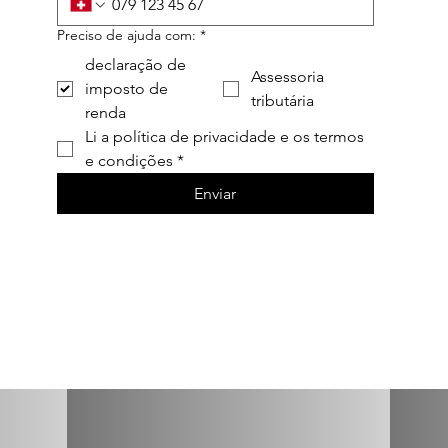
Preciso de ajuda com:
*
declaração de
Assessoria
imposto de
tributária
renda
Li a política de privacidade e os termos 
e condições
*
Enviar