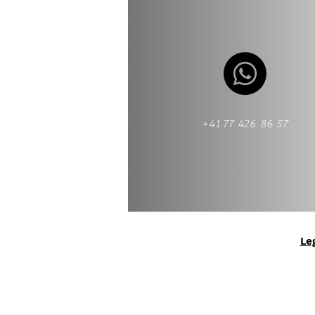
+41 77 426 86 57
Le
osto Rafz |
Declaração de imposto Wi
gen |
Declaração de imposto Wasterki