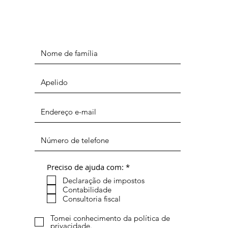
O
Preciso de ajuda com:
*
b
Declaração de impostos
r
i
Contabilidade
g
Consultoria fiscal
a
t
Tomei conhecimento da política de
ó
privacidade.
r