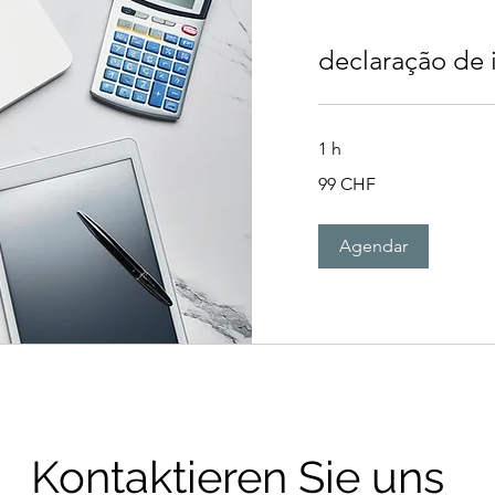
declaração de
1 h
99
99 CHF
francos
suíços
Agendar
Kontaktieren Sie uns