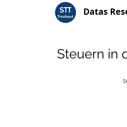
Datas Res
Steuern in 
S