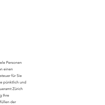
viele Personen
an einen
teuer für Sie
te pünktlich und
eueramt Zürich
g Ihre
füllen der