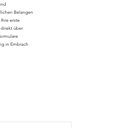
und
rlichen Belangen
Ihre erste
 direkt über
formulare
ung in Embrach