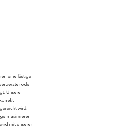
nen eine lästige
uerberater oder
gt. Unsere
korrekt
ereicht wird.
züge maximieren
wird mit unserer