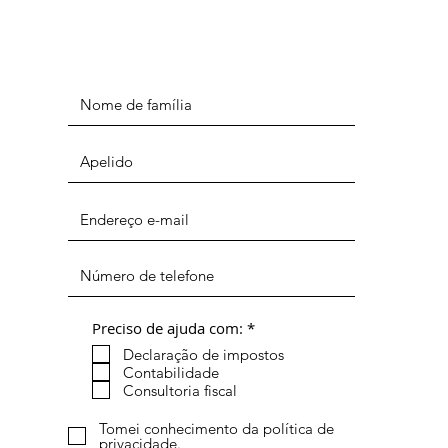
O
Preciso de ajuda com:
*
b
Declaração de impostos
r
i
Contabilidade
g
Consultoria fiscal
a
t
Tomei conhecimento da política de
ó
privacidade.
r