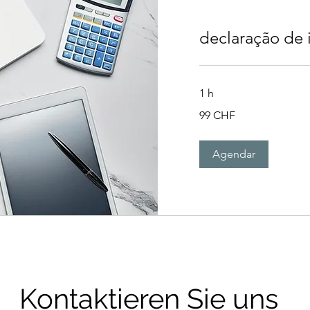
declaração de
1 h
99
99 CHF
francos
suíços
Agendar
Kontaktieren Sie uns